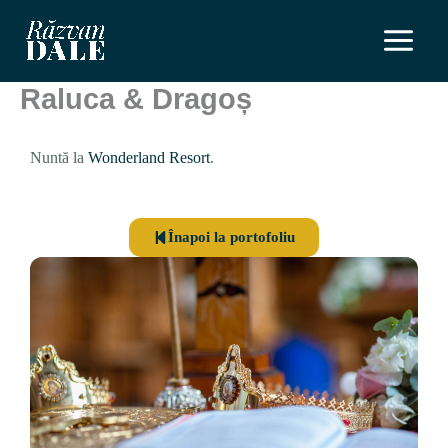
Skip
to
content
Raluca & Dragoș
Nuntă la
Wonderland Resort
.
Înapoi la portofoliu