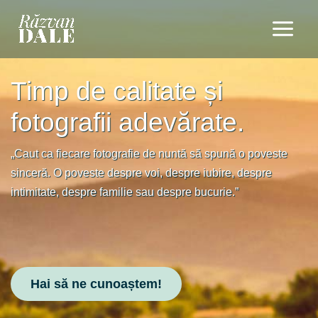
Skip
to
content
Timp de calitate și
fotografii adevărate.
„Caut ca fiecare fotografie de nuntă să spună o poveste
sinceră. O poveste despre voi, despre iubire, despre
intimitate, despre familie sau despre bucurie.”
Hai să ne cunoaștem!