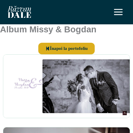
Skip
to
content
Album Missy & Bogdan
Înapoi la portofoliu