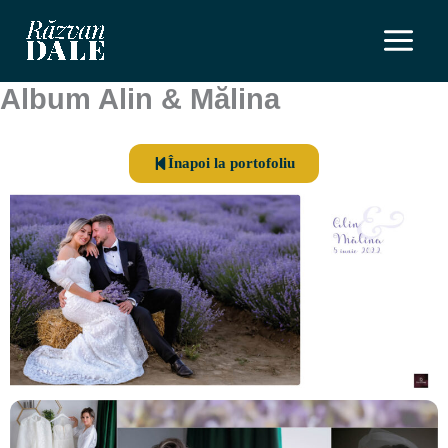
Skip
to
content
Album Alin & Mălina
Înapoi la portofoliu